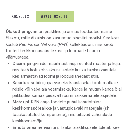
KIRJELDUS
ARVUSTUSED (0)
Õlakott pingviin
on praktiline ja armas loodusteemaline
õlakott, mille disainis on kasutatud pingviini motiivi. See kott
kuulub
Red Panda Network (RPN)
kollektsiooni, mis seob
tooted keskkonnasäästlikkuse ja loomade heaolu
väärtustega.
Disain
: pingviinide maailmast inspireeritud muster ja kuju,
mis teeb koti sobivaks nii lastele kui ka täiskasvanutele,
kes armastavad loomi ja looduslähedast stiili.
Kasutus
: sobib igapäevaseks kaaslaseks kooli, matkale,
reisile või vaba aja veetmiseks. Kerge ja mugav kanda õlal,
pakkudes samas piisavalt ruumi väiksematele asjadele.
Materjal
: RPN sarja toodete puhul kasutatakse
keskkonnasõbralikke ja vastupidavaid materjale (sh
taaskasutatud komponente), mis aitavad vähendada
keskkonnamõju.
Emotsionaalne väärtus
: lisaks praktilisusele tuletab see