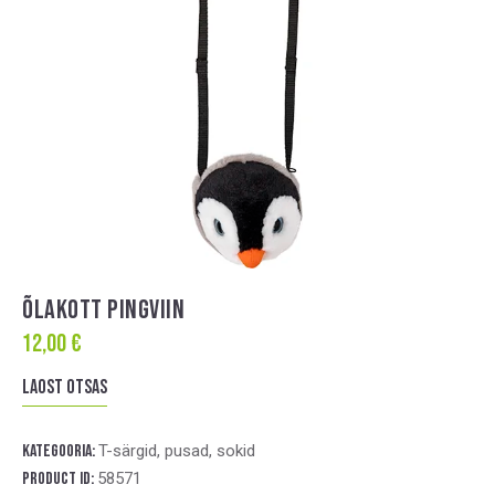
ÕLAKOTT PINGVIIN
12,00
€
Laost otsas
Kategooria:
T-särgid, pusad, sokid
Product ID:
58571