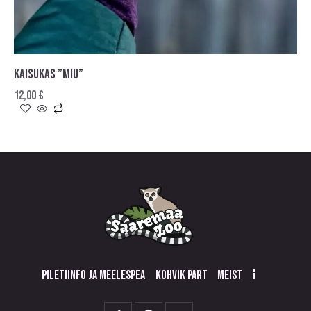
KAISUKAS ”MIU”
12,00
€
PILETIINFO JA MEELESPEA
KOHVIK PART
MEIST