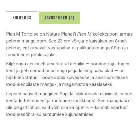
KIRJELDUS
ARVUSTUSED (0)
Plan M Tortoise on Nature Planet’i
Plan M
kollektsiooni armas
pehme mänguloom. See 23 cm kõrgune kaisukas on õrnalt
pehme, ent piisavalt vastupidav, et pakkuda mängurõõmu ja
turvatunnet pikaks ajaks.
Kilpkonna aeglaselt arvestatud detailid — soodne kuju, tugev
kest ja pehmemad osad nagu jalgade ning saba alad — on
hästi teostatud. Toode sobib kuivadesse ja siseruumidesse
looduseõpilaste mängu- ja magamistoa kaaslaseks.
Lapsed saavad mängides õppida kilpkonnade eluviisist, nende
kestade tähtsusest ja metsade elurikkusest. See mänguasi ei
ole pelgalt lõbus, vaid võib olla ka õpetlik — kannab väärtust
loodusesõbraliku suhtumise kujundamises.