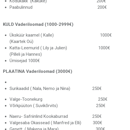
Kodukakk (Kakuke) 200€
Paabulinnud 200€
KULD Vaderiloomad (1000-2999€)
Üksküür kaamel ( Kalle) 1000€
(Kaartek Oü)
Katta-Leemurid ( Lily ja Julien) 1000€
(Pilleli ja Hannes)
Ümisejad 1000€
PLAATINA Vaderiloomad (3000€)
Surikaadid ( Nala, Nemo ja Nina) 250€
Valge-Toonekurg 250€
Võrkpüüton ( Suvikõrvits) 250€
Naeru- Safriinlind Kookaburrad 250€
Valgesaba Okassead ( Manfred ja Elli) 300€
Genett ( Makena ja Mara) 300€