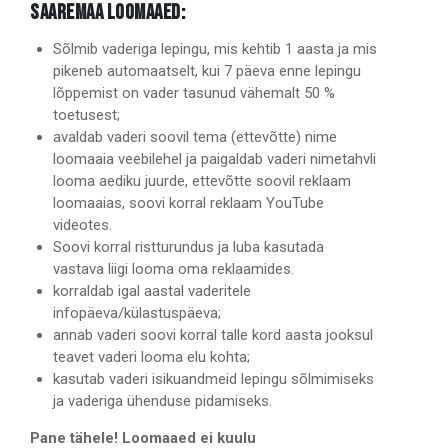
SAAREMAA LOOMAAED:
Sõlmib vaderiga lepingu, mis kehtib 1 aasta ja mis
pikeneb automaatselt, kui 7 päeva enne lepingu
lõppemist on vader tasunud vähemalt 50 %
toetusest;
avaldab vaderi soovil tema (ettevõtte) nime
loomaaia veebilehel ja paigaldab vaderi nimetahvli
looma aediku juurde, ettevõtte soovil reklaam
loomaaias, soovi korral reklaam YouTube
videotes.
Soovi korral ristturundus ja luba kasutada
vastava liigi looma oma reklaamides.
korraldab igal aastal vaderitele
infopäeva/külastuspäeva;
annab vaderi soovi korral talle kord aasta jooksul
teavet vaderi looma elu kohta;
kasutab vaderi isikuandmeid lepingu sõlmimiseks
ja vaderiga ühenduse pidamiseks.
Pane tähele! Loomaaed ei kuulu