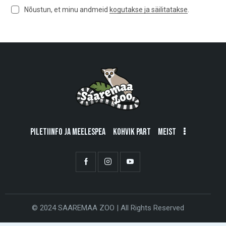
Nõustun, et minu andmeid
kogutakse ja säilitatakse
.
A
l
t
e
r
n
a
t
i
v
PILETIINFO JA MEELESPEA
KOHVIK PART
MEIST
e
:
© 2024 SAAREMAA ZOO | All Rights Reserved