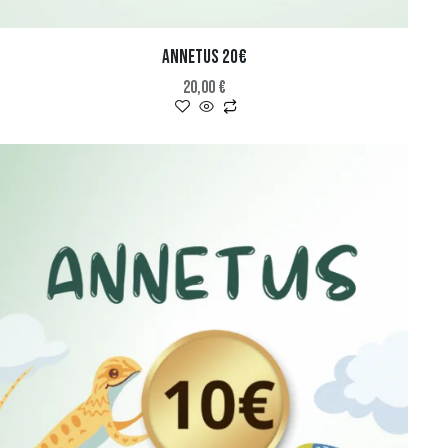
ANNETUS 20€
20,00
€