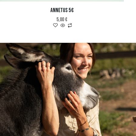
ANNETUS 5€
5,00
€