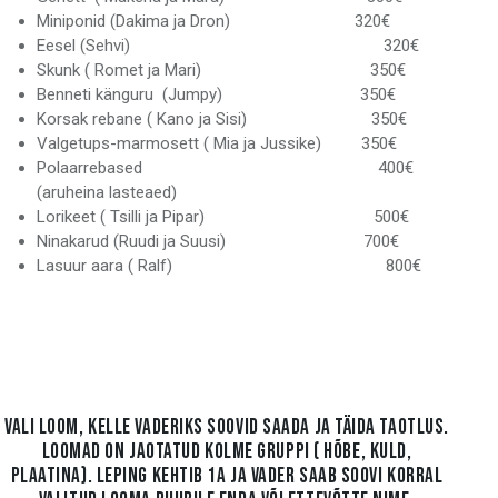
Miniponid (Dakima ja Dron) 320€
Eesel (Sehvi) 320€
Skunk ( Romet ja Mari) 350€
Benneti känguru (Jumpy) 350€
Korsak rebane ( Kano ja Sisi) 350€
Valgetups-marmosett ( Mia ja Jussike) 350€
Polaarrebased 400€
(aruheina lasteaed)
Lorikeet ( Tsilli ja Pipar) 500€
Ninakarud (Ruudi ja Suusi) 700€
Lasuur aara ( Ralf) 800€
VALI LOOM, KELLE VADERIKS SOOVID SAADA JA TÄIDA TAOTLUS.
LOOMAD ON JAOTATUD KOLME GRUPPI ( HÕBE, KULD,
PLAATINA). LEPING KEHTIB 1A JA VADER SAAB SOOVI KORRAL