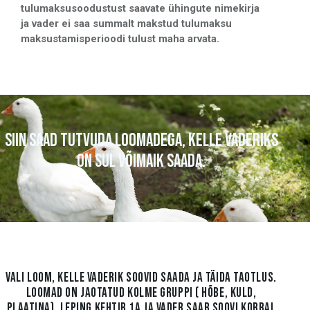
tulumaksusoodustust saavate ühingute nimekirja
ja vader ei saa summalt makstud tulumaksu
maksustamisperioodi tulust maha arvata.
SIIN SAAD TUTVUDA LOOMADEGA, KELLE VADERIKS
ON SUL VÕIMAIK SAADA.
VALI LOOM, KELLE VADERIK SOOVID SAADA JA TÄIDA TAOTLUS.
LOOMAD ON JAOTATUD KOLME GRUPPI ( HÕBE, KULD,
PLAATINA). LEPING KEHTIB 1A JA VADER SAAB SOOVI KORRAL