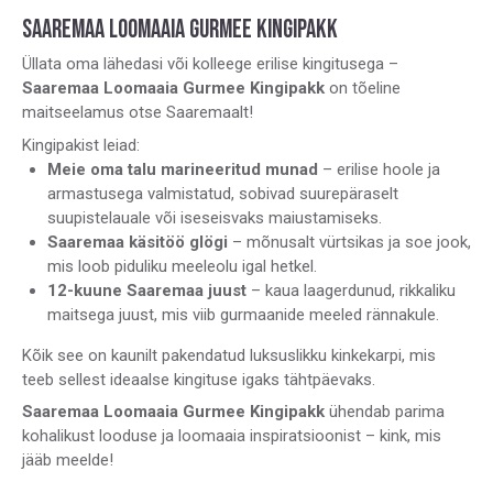
SAAREMAA LOOMAAIA GURMEE KINGIPAKK
Üllata oma lähedasi või kolleege erilise kingitusega –
Saaremaa Loomaaia Gurmee Kingipakk
on tõeline
maitseelamus otse Saaremaalt!
Kingipakist leiad:
Meie oma talu marineeritud munad
– erilise hoole ja
armastusega valmistatud, sobivad suurepäraselt
suupistelauale või iseseisvaks maiustamiseks.
Saaremaa käsitöö glögi
– mõnusalt vürtsikas ja soe jook,
mis loob piduliku meeleolu igal hetkel.
12-kuune Saaremaa juust
– kaua laagerdunud, rikkaliku
maitsega juust, mis viib gurmaanide meeled rännakule.
Kõik see on kaunilt pakendatud luksuslikku kinkekarpi, mis
teeb sellest ideaalse kingituse igaks tähtpäevaks.
Saaremaa Loomaaia Gurmee Kingipakk
ühendab parima
kohalikust looduse ja loomaaia inspiratsioonist – kink, mis
jääb meelde!