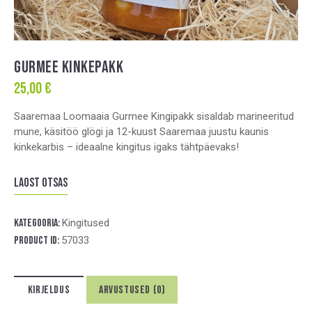
GURMEE KINKEPAKK
25,00
€
Saaremaa Loomaaia Gurmee Kingipakk sisaldab marineeritud
mune, käsitöö glögi ja 12-kuust Saaremaa juustu kaunis
kinkekarbis – ideaalne kingitus igaks tähtpäevaks!
Laost otsas
Kategooria:
Kingitused
Product ID:
57033
KIRJELDUS
ARVUSTUSED (0)