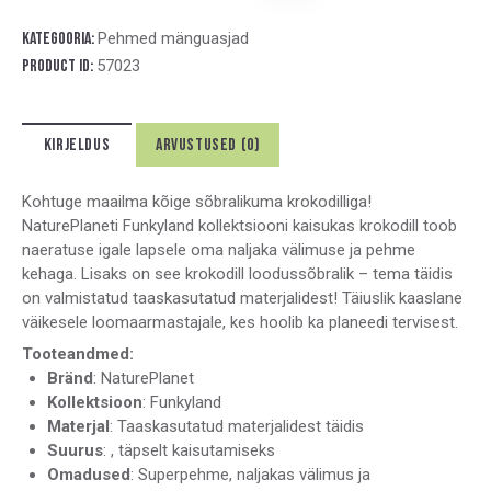
t
e
Kategooria:
Pehmed mänguasjad
r
Product ID:
57023
n
a
t
KIRJELDUS
ARVUSTUSED (0)
i
v
e
Kohtuge maailma kõige sõbralikuma krokodilliga!
:
NaturePlaneti Funkyland kollektsiooni kaisukas krokodill toob
naeratuse igale lapsele oma naljaka välimuse ja pehme
kehaga. Lisaks on see krokodill loodussõbralik – tema täidis
on valmistatud taaskasutatud materjalidest! Täiuslik kaaslane
väikesele loomaarmastajale, kes hoolib ka planeedi tervisest.
Tooteandmed:
Bränd
: NaturePlanet
Kollektsioon
: Funkyland
Materjal
: Taaskasutatud materjalidest täidis
Suurus
: , täpselt kaisutamiseks
Omadused
: Superpehme, naljakas välimus ja