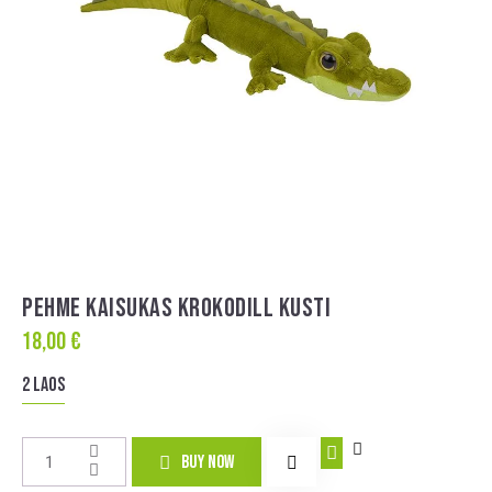
PEHME KAISUKAS KROKODILL KUSTI
18,00
€
2 laos
A
BUY NOW
l