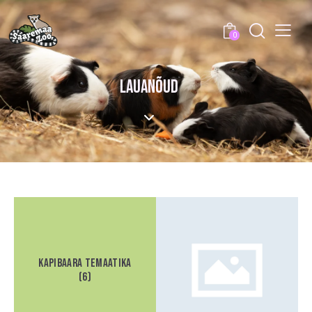
0
LAUANÕUD
Kapibaara temaatika
(6)