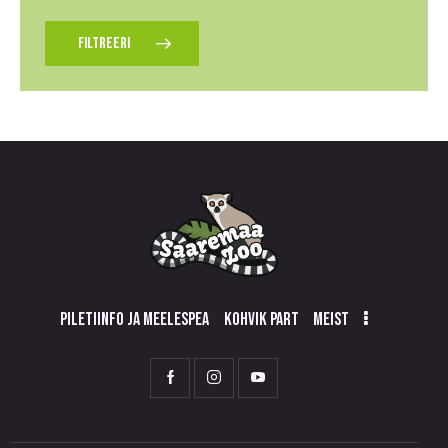
FILTREERI
PILETIINFO JA MEELESPEA
KOHVIK PART
MEIST