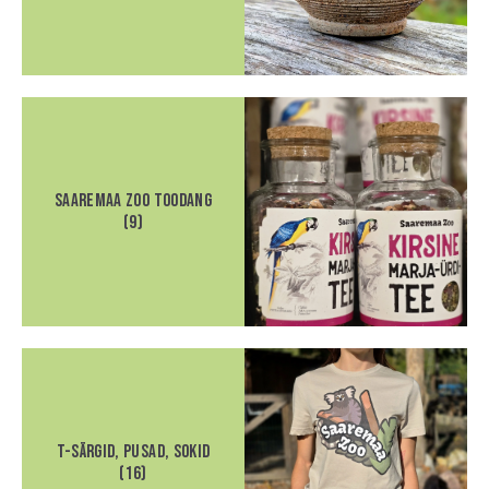
Saaremaa Zoo toodang
(9)
T-särgid, pusad, sokid
(16)