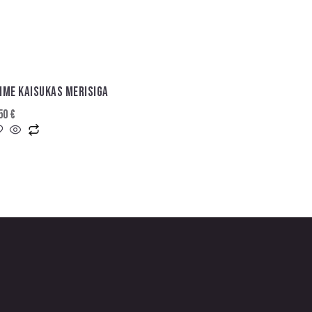
HME KAISUKAS MERISIGA
,50
€