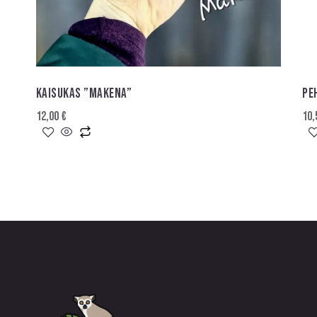
KAISUKAS ”MAKENA”
PE
12,00
€
10