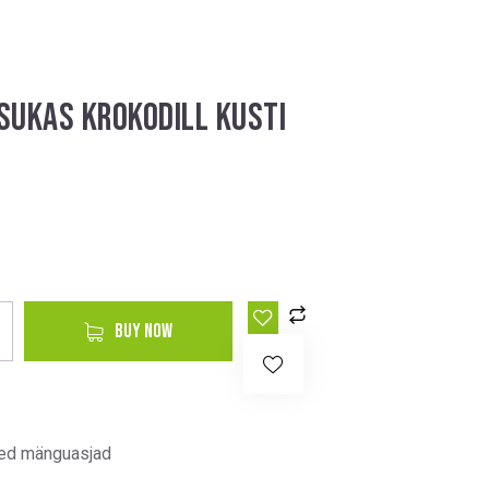
SUKAS KROKODILL KUSTI
A
BUY NOW
l
t
e
r
d mänguasjad
n