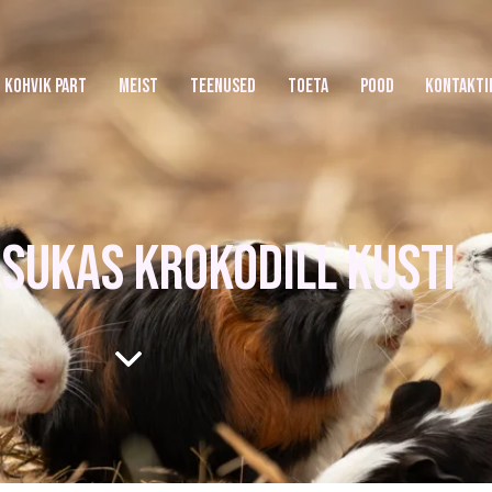
KOHVIK PART
MEIST
TEENUSED
TOETA
POOD
KONTAKTI
SUKAS KROKODILL KUSTI