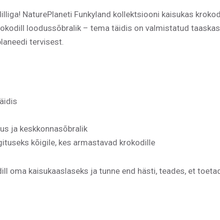
iga! NaturePlaneti Funkyland kollektsiooni kaisukas krokodi
okodill loodussõbralik – tema täidis on valmistatud taaskasu
laneedi tervisest.
äidis
mus ja keskkonnasõbralik
gituseks kõigile, kes armastavad krokodille
ill oma kaisukaaslaseks ja tunne end hästi, teades, et toetad