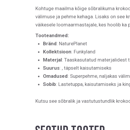
Kohtuge maailma kõige sõbralikuma krokodill
välimuse ja pehme kehaga. Lisaks on see kr
väikesele loomaarmastajale, kes hoolib ka p
Tooteandmed:
Bränd
: NaturePlanet
Kollektsioon
: Funkyland
Materjal
: Taaskasutatud materjalidest t
Suurus
: , täpselt kaisutamiseks
Omadused
: Superpehme, naljakas väli
Sobib
: Lastetuppa, kaisutamiseks ja kin
Kutsu see sõbralik ja vastutustundlik krokod