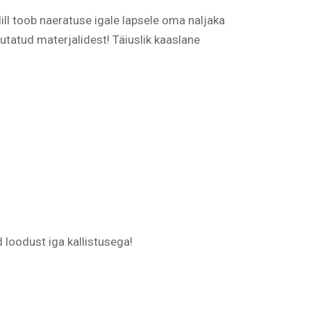
ll toob naeratuse igale lapsele oma naljaka
tatud materjalidest! Täiuslik kaaslane
 loodust iga kallistusega!