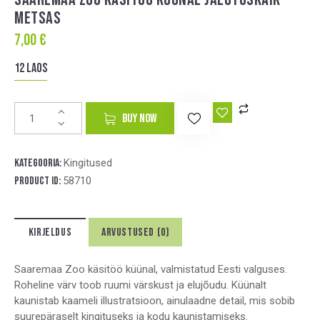
METSAS
7,00
€
12 laos
A
BUY NOW
l
t
e
Kategooria:
Kingitused
r
Product ID:
58710
n
a
t
KIRJELDUS
ARVUSTUSED (0)
i
v
e
Saaremaa Zoo käsitöö küünal, valmistatud Eesti valguses.
:
Roheline värv toob ruumi värskust ja elujõudu. Küünalt
kaunistab kaameli illustratsioon, ainulaadne detail, mis sobib
suurepäraselt kingituseks ja kodu kaunistamiseks.