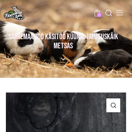
0
SAAREMAA ZOO KÄSITÖÖ KÜÜNAL JALUTUSKÄIK
METSAS