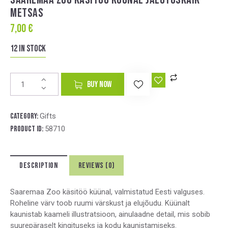
METSAS
7,00
€
12 in stock
A
BUY NOW
l
t
e
Category:
Gifts
r
Product ID:
58710
n
a
t
DESCRIPTION
REVIEWS (0)
i
v
e
Saaremaa Zoo käsitöö küünal, valmistatud Eesti valguses.
:
Roheline värv toob ruumi värskust ja elujõudu. Küünalt
kaunistab kaameli illustratsioon, ainulaadne detail, mis sobib
suurepäraselt kingituseks ja kodu kaunistamiseks.