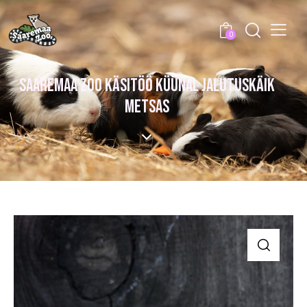
0
SAAREMAA ZOO KÄSITÖÖ KÜÜNAL JALUTUSKÄIK
METSAS